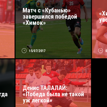
Матч с «Кубанью»
«Х
завершился победой
ув
«Химок»
15/07/2017
Денис ТАЛАЛАЙ:
гда
«Победа была не такой
уж легкой»