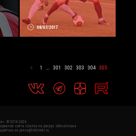
08/07/2017
1
...
301
302
303
304
305
и». © 2016-2026
ериалов сайта ссылка на ресурс обязательна
щайтесь на press@fckhimki.ru