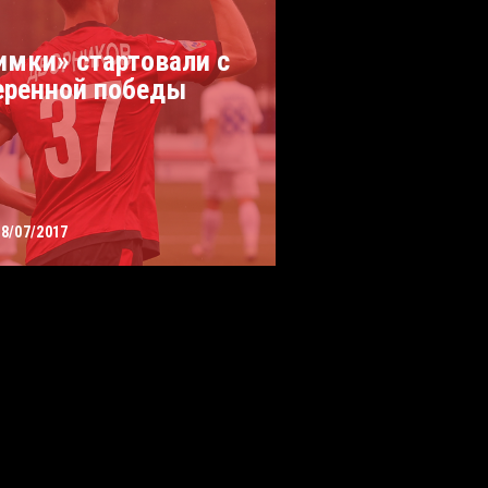
имки» стартовали с
еренной победы
08/07/2017