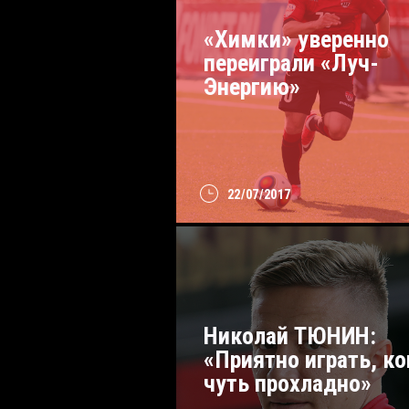
«Химки» уверенно
переиграли «Луч-
Энергию»
22/07/2017
Николай ТЮНИН:
«Приятно играть, ко
чуть прохладно»