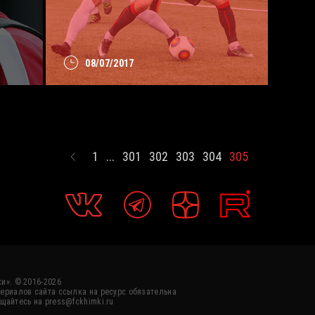
08/07/2017
1
...
301
302
303
304
305
и». © 2016-2026
ериалов сайта ссылка на ресурс обязательна
щайтесь на press@fckhimki.ru