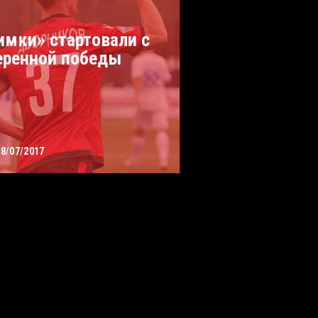
имки» стартовали с
еренной победы
08/07/2017