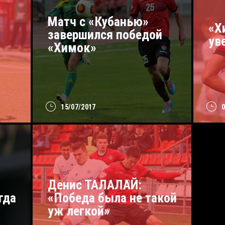
Матч с «Кубанью»
«Х
завершился победой
ув
«Химок»
15/07/2017
Денис ТАЛАЛАЙ:
гда
«Победа была не такой
уж легкой»