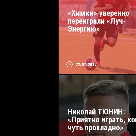
«Химки» уверенно
переиграли «Луч-
Энергию»
22/07/2017
Николай ТЮНИН:
«Приятно играть, ко
чуть прохладно»