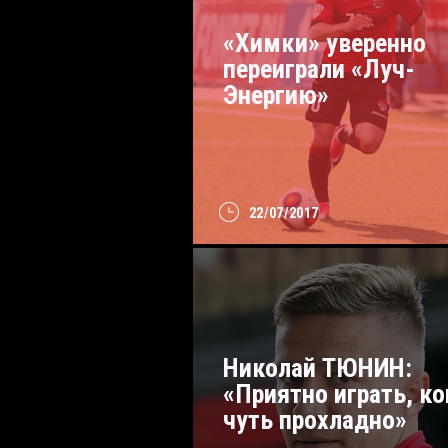
«Химки» уверенно
переиграли «Луч-
Энергию»
22/07/2017
Николай ТЮНИН:
«Приятно играть, ко
чуть прохладно»