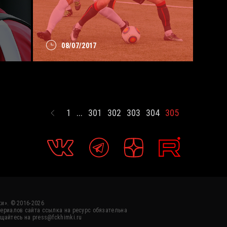
08/07/2017
1
...
301
302
303
304
305
и». © 2016-2026
ериалов сайта ссылка на ресурс обязательна
щайтесь на press@fckhimki.ru