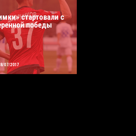
имки» стартовали с
еренной победы
08/07/2017