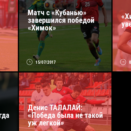
Матч с «Кубанью»
«Х
завершился победой
ув
«Химок»
15/07/2017
Денис ТАЛАЛАЙ:
гда
«Победа была не такой
уж легкой»