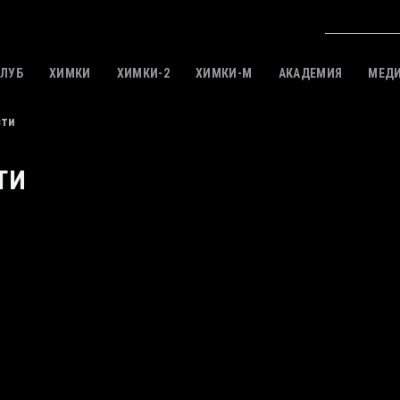
КЛУБ
ХИМКИ
ХИМКИ-2
ХИМКИ-M
АКАДЕМИЯ
МЕД
сти
ТИ