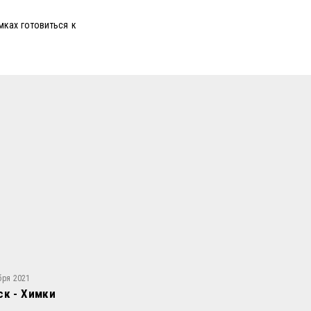
мках готовиться к
бря 2021
ск - Химки