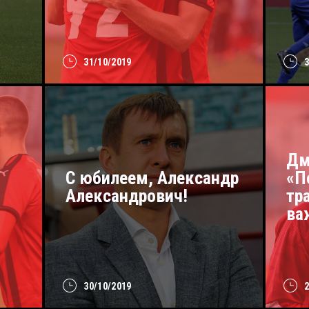
31/10/2019
Дм
С юбилеем, Александр
«П
Александрович!
тр
ва
30/10/2019