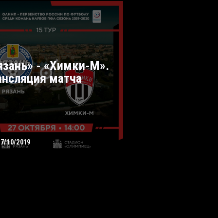
язань» - «Химки-М».
ансляция матча
27/10/2019