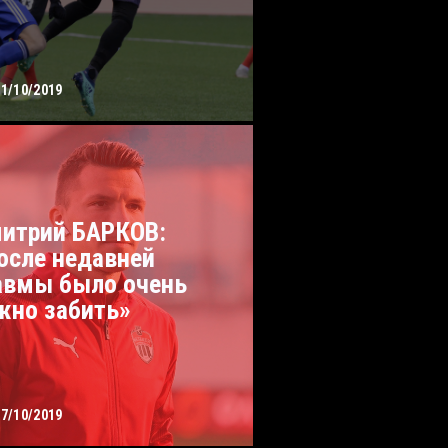
31/10/2019
итрий БАРКОВ:
осле недавней
авмы было очень
жно забить»
27/10/2019