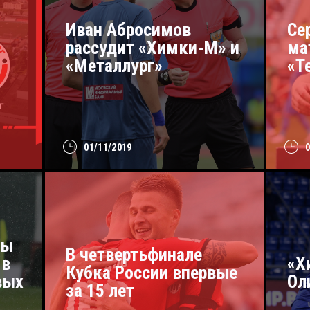
Иван Абросимов
Се
рассудит «Химки-М» и
ма
«Металлург»
«Т
01/11/2019
Мы
В четвертьфинале
 в
«Х
Кубка России впервые
вых
Ол
за 15 лет