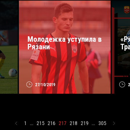
Молодежка уступила в
«Р
Рязани
Тр
27/10/2019
1
...
215
216
217
218
219
...
305