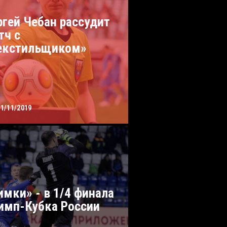
ргей Чебан рассудит
тч с
екстильщиком»
01/11/2019
имки» - в 1/4 финала
имп-Кубка России