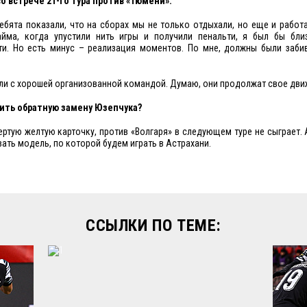
о встрече 21-го тура против «Тюмени».
Ребята показали, что на сборах мы не только отдыхали, но еще и работа
айма, когда упустили нить игры и получили пенальти, я был бы бли
ти. Но есть минус – реализация моментов. По мне, должны были забив
али с хорошей организованной командой. Думаю, они продолжат свое дви
ить обратную замену Юзепчука?
ертую желтую карточку, против «Волгаря» в следующем туре не сыграет. 
ать модель, по которой будем играть в Астрахани.
ССЫЛКИ ПО ТЕМЕ: