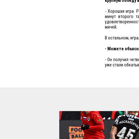
крупную победу в
- Хорошая игра. 
минут второго т
удовлетвореннос
мячей.
В остальном, игр
- Можете объясн
- Он получил четв
уже стали обкатыв