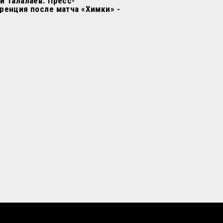
й Талалаев. Пресс-
ренция после матча «Химки» -
нь»