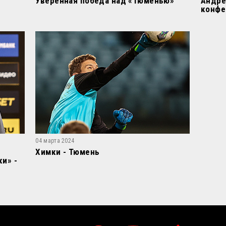
Уверенная победа над «Тюменью»
Андре
конфе
«Тюме
04 марта 2024
Химки - Тюмень
и» -