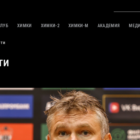
КЛУБ
ХИМКИ
ХИМКИ-2
ХИМКИ-M
АКАДЕМИЯ
МЕД
сти
ТИ