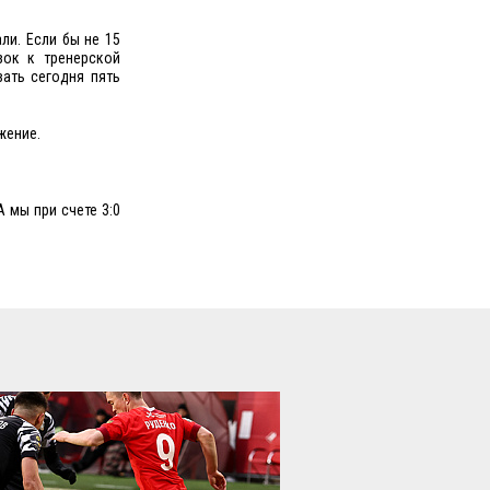
ли. Если бы не 15
зок к тренерской
ать сегодня пять
жение.
А мы при счете 3:0