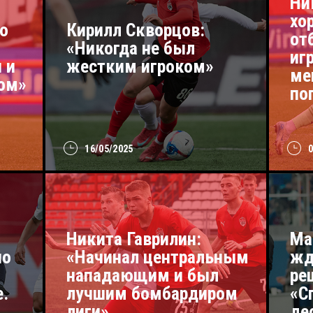
Ни
хо
о
Кирилл Скворцов:
от
«Никогда не был
иг
 и
жестким игроком»
ме
ном»
по
16/05/2025
Никита Гаврилин:
Ма
но
«Начинал центральным
жд
нападающим и был
ре
е.
лучшим бомбардиром
«С
лиги»
де