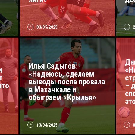
03/05/2025
Да
Илья Садыгов:
и
«Н
«Надеюсь, сделаем
т
ст
выводы после провала
что
– 
в Махачкале и
сп
обыграем «Крылья»
эт
13/04/2025