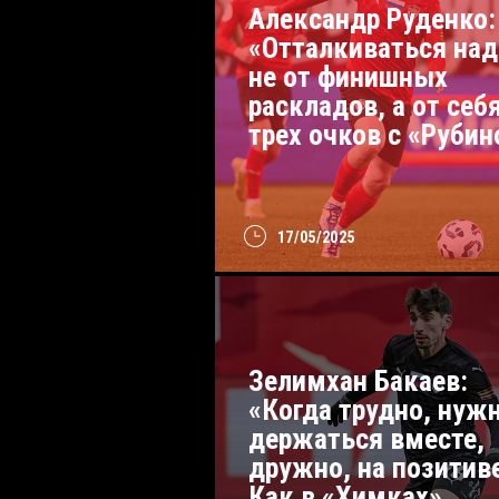
Александр Руденко:
«Отталкиваться над
не от финишных
раскладов, а от себя
трех очков с «Руби
17/05/2025
Зелимхан Бакаев:
«Когда трудно, нуж
держаться вместе,
дружно, на позитив
Как в «Химках»