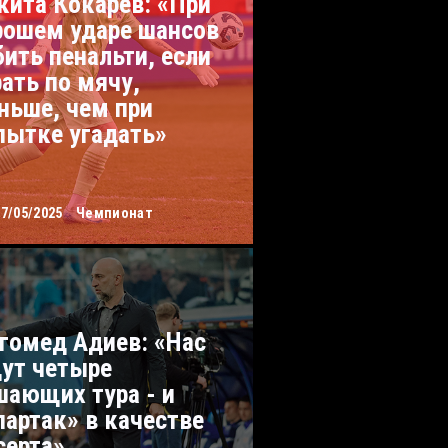
кита Кокарев: «При
рошем ударе шансов
бить пенальти, если
рать по мячу,
ньше, чем при
пытке угадать»
07/05/2025
Чемпионат
гомед Адиев: «Нас
ут четыре
шающих тура - и
партак» в качестве
серта»