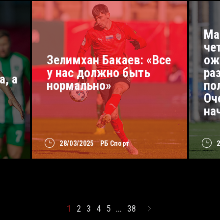
Ма
че
Зелимхан Бакаев: «Все
ож
у нас должно быть
ра
а, а
нормально»
по
Оч
на
28/03/2025
РБ Спорт
1
2
3
4
5
...
38