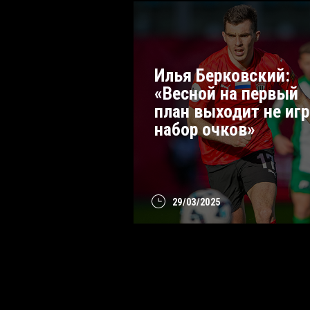
Илья Берковский:
«Весной на первый
план выходит не игр
набор очков»
29/03/2025