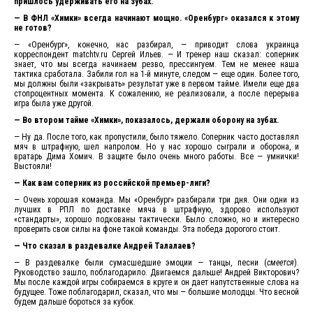
пришлось удерживать его на зубах.
— В ФНЛ «Химки» всегда начинают мощно. «Оренбург» оказался к этому
не готов?
— «Оренбург», конечно, нас разбирал, — приводит слова украинца
корреспондент matchtv.ru Сергей Ильев. — И тренер наш сказал: соперник
знает, что мы всегда начинаем резво, прессингуем. Тем не менее наша
тактика сработала. Забили гол на 1-й минуте, следом — еще один. Более того,
мы должны были «закрывать» результат уже в первом тайме. Имели еще два
стопроцентных момента. К сожалению, не реализовали, а после перерыва
игра была уже другой.
— Во втором тайме «Химки», показалось, держали оборону на зубах.
— Ну да. После того, как пропустили, было тяжело. Соперник часто доставлял
мяч в штрафную, шел напролом. Но у нас хорошо сыграли и оборона, и
вратарь Дима Хомич. В защите было очень много работы. Все — умнички!
Выстояли!
— Как вам соперник из российской премьер-лиги?
— Очень хорошая команда. Мы «Оренбург» разбирали три дня. Они одни из
лучших в РПЛ по доставке мяча в штрафную, здорово используют
«стандарты», хорошо подкованы тактически. Было сложно, но и интересно
проверить свои силы на фоне такой команды. Эта победа дорогого стоит.
— Что сказал в раздевалке Андрей Талалаев?
— В раздевалке были сумасшедшие эмоции — танцы, песни (
смеется
).
Руководство зашло, поблагодарило. Двигаемся дальше! Андрей Викторович?
Мы после каждой игры собираемся в круге и он дает напутственные слова на
будущее. Тоже поблагодарил, сказал, что мы — большие молодцы. Что весной
будем дальше бороться за кубок.