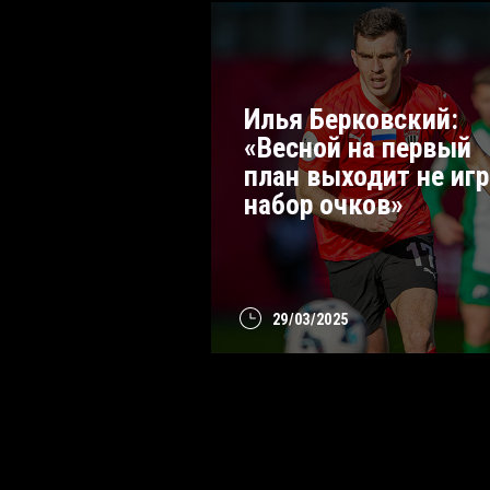
Илья Берковский:
«Весной на первый
план выходит не игр
набор очков»
29/03/2025