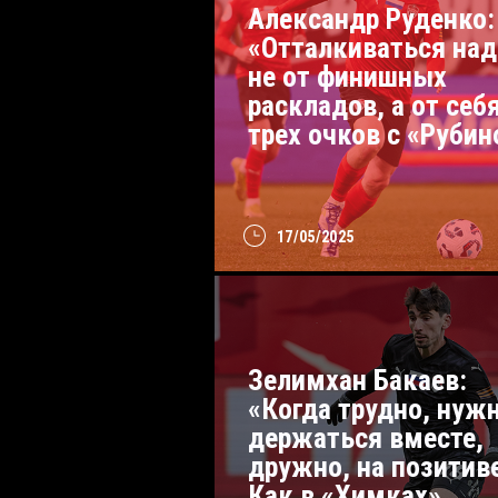
Александр Руденко:
«Отталкиваться над
не от финишных
раскладов, а от себя
трех очков с «Руби
17/05/2025
Зелимхан Бакаев:
«Когда трудно, нуж
держаться вместе,
дружно, на позитив
Как в «Химках»