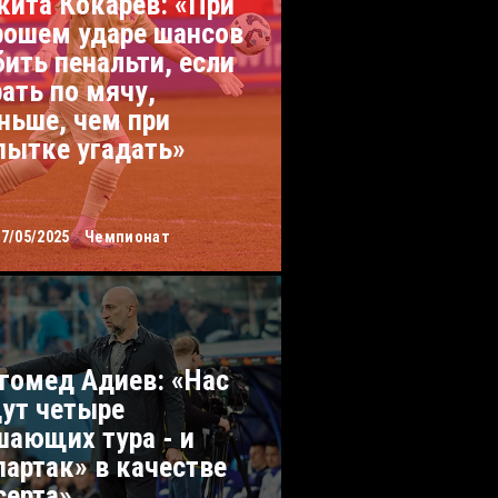
кита Кокарев: «При
рошем ударе шансов
бить пенальти, если
рать по мячу,
ньше, чем при
пытке угадать»
07/05/2025
Чемпионат
гомед Адиев: «Нас
ут четыре
шающих тура - и
партак» в качестве
серта»