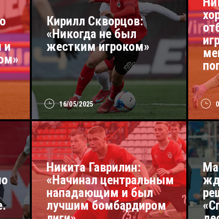
Ни
хо
о
Кирилл Скворцов:
от
«Никогда не был
иг
 и
жестким игроком»
ме
ном»
по
16/05/2025
Никита Гаврилин:
Ма
но
«Начинал центральным
жд
нападающим и был
ре
е.
лучшим бомбардиром
«С
лиги»
де