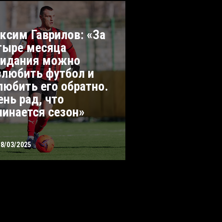
ксим Гаврилов: «За
тыре месяца
идания можно
злюбить футбол и
любить его обратно.
ень рад, что
чинается сезон»
28/03/2025