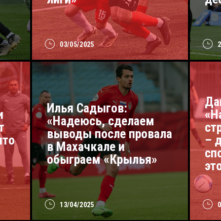
03/05/2025
Да
Илья Садыгов:
и
«Н
«Надеюсь, сделаем
т
ст
выводы после провала
что
– 
в Махачкале и
сп
обыграем «Крылья»
эт
13/04/2025