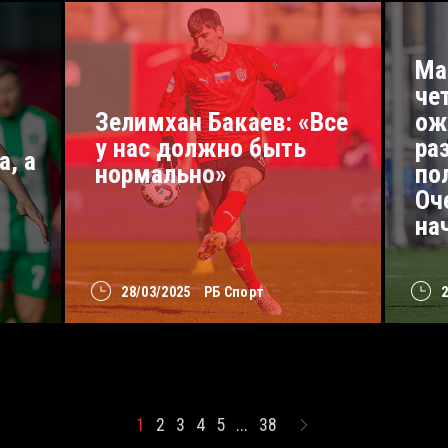
Ма
че
Зелимхан Бакаев: «Все
ож
у нас должно быть
ра
а, а
нормально»
по
Оч
на
28/03/2025
РБ Спорт
1
2
3
4
5
...
38