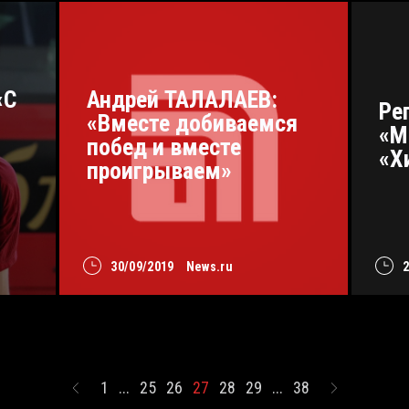
«С
Андрей ТАЛАЛАЕВ:
Ре
«Вместе добиваемся
«М
побед и вместе
«Х
проигрываем»
30/09/2019
News.ru
1
...
25
26
27
28
29
...
38