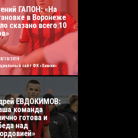
гений ГАПОН: «На
тановке в Воронеже
ло сказано всего 10
ов»
18/10/2019
циальный сайт ФК «Химки»
дрей ЕВДОКИМОВ:
аша команда
лично готова и
беда над
ордовией»