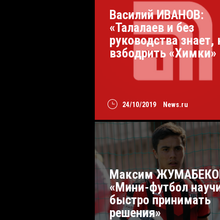
Василий ИВАНОВ:
«Талалаев и без
руководства знает, 
взбодрить «Химки»
24/10/2019
News.ru
Максим ЖУМАБЕКО
«Мини-футбол науч
быстро принимать
решения»