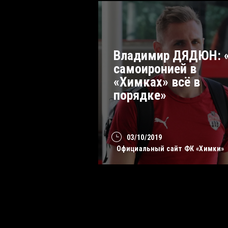
Владимир ДЯДЮН: 
самоиронией в
«Химках» всё в
порядке»
03/10/2019
Официальный сайт ФК «Химки»