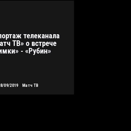
портаж телеканала
атч ТВ» о встрече
имки» - «Рубин»
28/09/2019
Матч ТВ