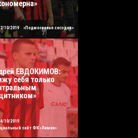
кономерна»
12/10/2019
«Подмосковье сегодня»
дрей ЕВДОКИМОВ:
ижу себя только
нтральным
щитником»
04/10/2019
циальный сайт ФК «Химки»