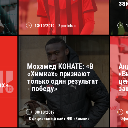
за
13/10/2019
Sportclub
Мохамед КОНАТЕ: «В
Ан
«Химках» признают
«В
только один результат
це
ах»
- победу»
за
08/10/2019
Официальный сайт ФК «Химки»
Офи