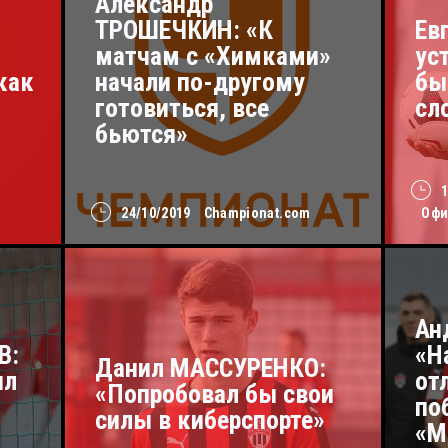
Александр
ТРОШЕЧКИН: «К
Ев
матчам с «Химками»
ус
как
начали по-другому
бы
готовиться, все
сл
бьются»
24/10/2019
Championat.com
Офи
Ан
В:
«Н
Данил МАССУРЕНКО:
ил
от
«Попробовал бы свои
по
силы в киберспорте»
«М