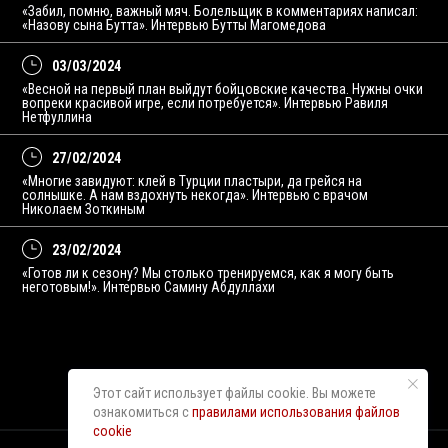
«Забил, помню, важный мяч. Болельщик в комментариях написал:
«Назову сына Бутта». Интервью Бутты Магомедова
03/03/2024
«Весной на первый план выйдут бойцовские качества. Нужны очки
вопреки красивой игре, если потребуется». Интервью Равиля
Нетфуллина
27/02/2024
«Многие завидуют: клей в Турции пластыри, да грейся на
солнышке. А нам вздохнуть некогда». Интервью с врачом
Николаем Зоткиным
23/02/2024
«Готов ли к сезону? Мы столько тренируемся, как я могу быть
неготовым!». Интервью Самину Абдуллахи
Этот сайт использует файлы cookie. Вы можете
1
...
6
7
8
9
10
...
38
ознакомиться с
правилами использования файлов
cookie