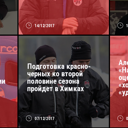
14/12/2017
Ал
Подготовка красно-
«Н
черных ко второй
оц
ии
половине сезона
«х
пройдет в Химках
«у
07/12/2017