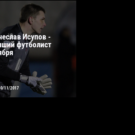
чеслав Исупов -
чший футболист
ября
30/11/2017