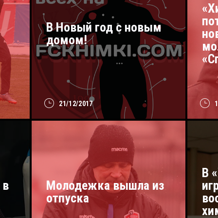
«Х
по
В Новый год с новым
но
домом!
мо
«С
21/12/2017
В 
 в
Молодежка вышла из
иг
отпуска
во
хи