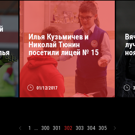
й
Илья Кузьмичев и
Вя
Николай Тюнин
лу
лья
посетили лицей № 15
но
01/12/2017
1
...
300
301
302
303
304
305