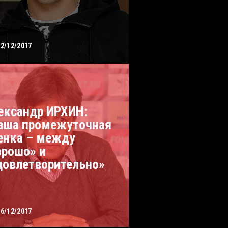
12/12/2017
ександр ИРХИН:
аша промежуточная
енка – между
орошо» и
довлетворительно»
06/12/2017