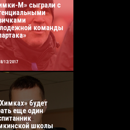
имки-М» сыграли с
тенциальными
вичками
лодежной команды
партака»
18/12/2017
«Химках» будет
рать еще один
спитанник
мкинской школы