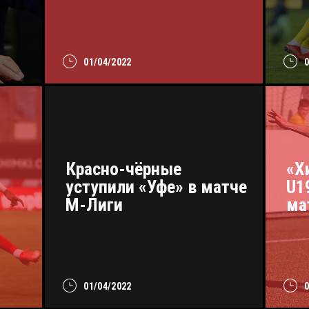
01/04/2022
Красно-чёрные
«Х
уступили «Уфе» в матче
U1
М-Лиги
ма
01/04/2022