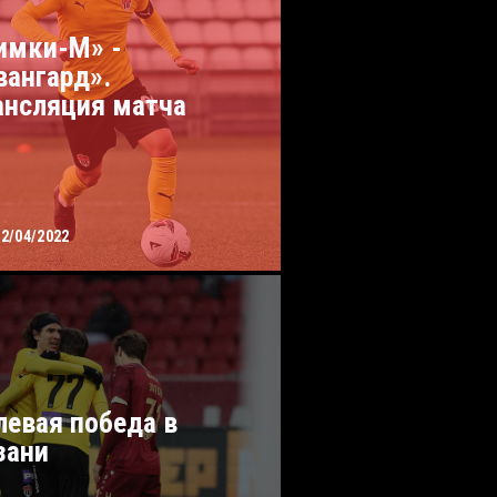
имки-М» -
вангард».
ансляция матча
02/04/2022
левая победа в
зани