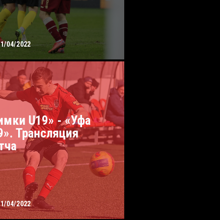
01/04/2022
имки U19» - «Уфа
9». Трансляция
тча
01/04/2022