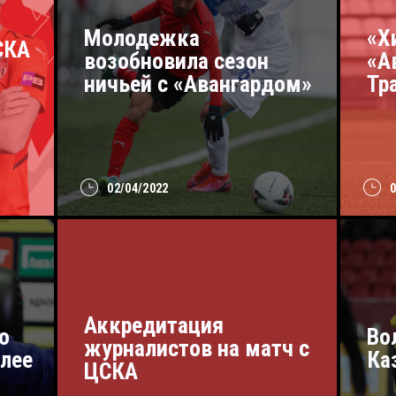
Молодежка
«Х
СКА
возобновила сезон
«А
ничьей с «Авангардом»
Тр
02/04/2022
Аккредитация
о
Во
журналистов на матч с
глее
Ка
ЦСКА