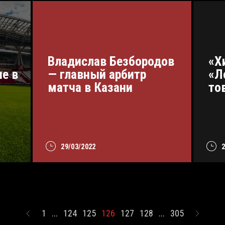
Владислав Безбородов
«Х
е в
— главный арбитр
«Л
матча в Казани
то
29/03/2022
1
...
124
125
126
127
128
...
305