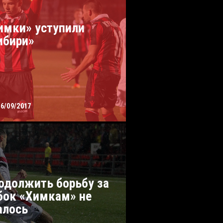
имки» уступили
ибири»
06/09/2017
одолжить борьбу за
бок «Химкам» не
алось