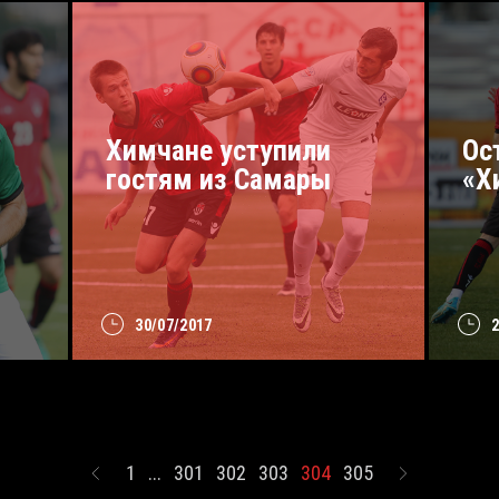
Химчане уступили
Ос
гостям из Самары
«Х
30/07/2017
1
...
301
302
303
304
305