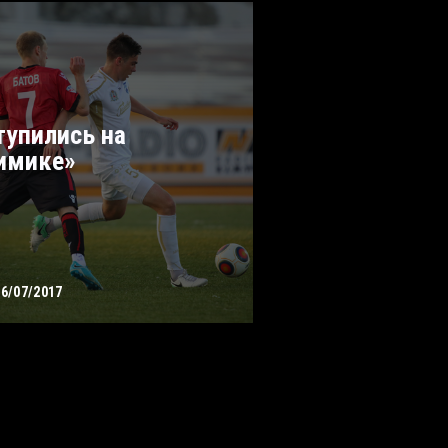
тупились на
имике»
26/07/2017