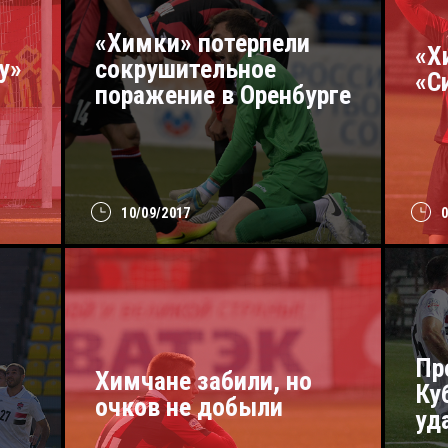
«Химки» потерпели
«Х
у»
сокрушительное
«С
поражение в Оренбурге
10/09/2017
Пр
Химчане забили, но
Ку
очков не добыли
уд