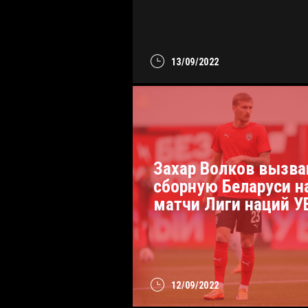
13/09/2022
Захар Волков вызва
сборную Беларуси н
матчи Лиги наций 
12/09/2022