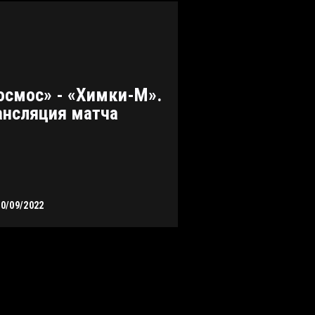
осмос» - «Химки-М».
ансляция матча
10/09/2022