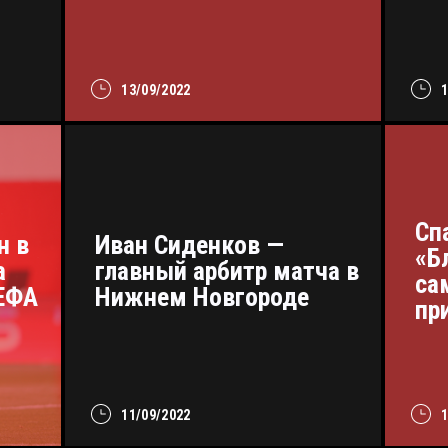
13/09/2022
Сп
н в
Иван Сиденков —
«Б
а
главный арбитр матча в
са
УЕФА
Нижнем Новгороде
пр
11/09/2022