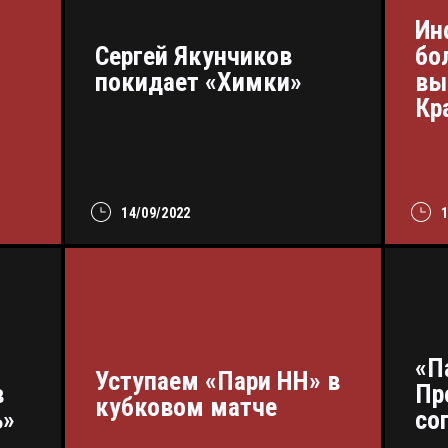
Ин
Сергей Якунчиков
бо
покидает «Химки»
вы
Кр
14/09/2022
«П
Уступаем «Пари НН» в
в
Пр
кубковом матче
ь»
со