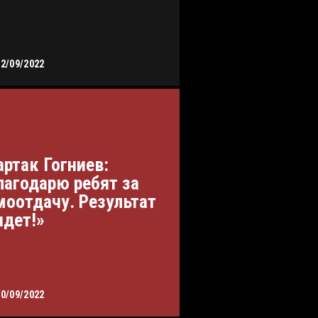
12/09/2022
артак Гогниев:
лагодарю ребят за
моотдачу. Результат
идет!»
10/09/2022