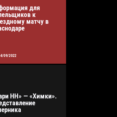
формация для
лельщиков к
ездному матчу в
аснодаре
14/09/2022
ари НН» — «Химки».
едставление
перника