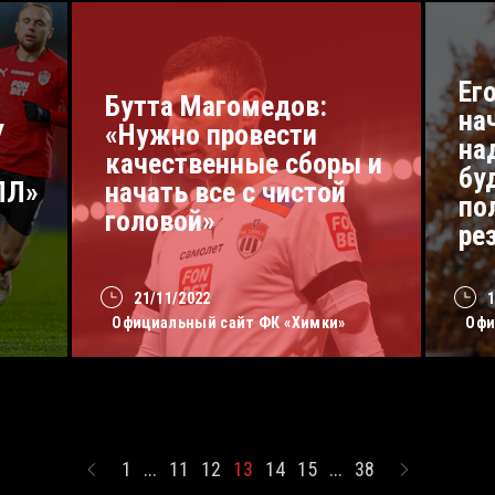
Ег
Бутта Магомедов:
на
У
«Нужно провести
на
качественные сборы и
бу
ПЛ»
начать все с чистой
по
головой»
ре
21/11/2022
Официальный сайт ФК «Химки»
Офи
1
...
11
12
13
14
15
...
38