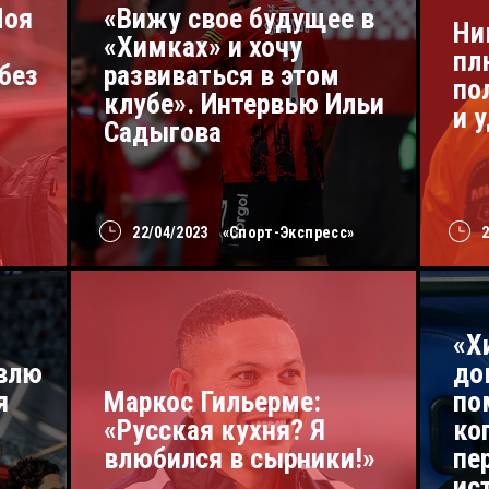
Моя
«Вижу свое будущее в
Ни
«Химках» и хочу
пл
без
развиваться в этом
по
клубе». Интервью Ильи
и 
Садыгова
22/04/2023
«Спорт-Экспресс»
«Х
авлю
до
я
Маркос Гильерме:
по
«Русская кухня? Я
ко
влюбился в сырники!»
пе
ис