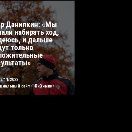
ор Данилкин: «Мы
чали набирать ход,
деюсь, и дальше
дут только
ложительные
зультаты»
12/11/2022
циальный сайт ФК «Химки»