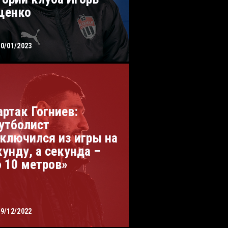
енко
30/01/2023
артак Гогниев:
утболист
ключился из игры на
кунду, а секунда –
о 10 метров»
19/12/2022