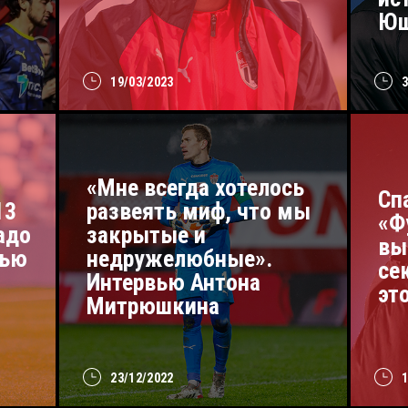
Ющ
19/03/2023
«Мне всегда хотелось
Сп
13
развеять миф, что мы
«Ф
адо
закрытые и
вы
вью
недружелюбные».
се
Интервью Антона
эт
Митрюшкина
23/12/2022