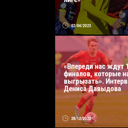
02/04/2023
«Впереди нас ждут 
финалов, которые н
выгрызать». Интер
Дениса Давыдова
28/12/2022