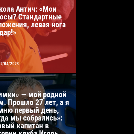
кола Антич: «Мои
юсы? Стандартные
ложения, левая нога
удар!»
22/04/2023
имки» — мой родной
м. Прошло 27 лет, а я
мню первый день,
гда мы собрались»:
рвый капитан в
тории клуба Игорь