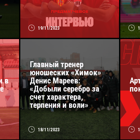
19/11/2023
Главный тренер
юношеских «Химок»
и в
Денис Мареев:
Ар
е
«Добыли серебро за
по
счет характера,
терпения и воли»
18/11/2023