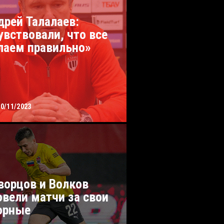
дрей Талалаев:
увствовали, что все
лаем правильно»
20/11/2023
ворцов и Волков
овели матчи за свои
орные