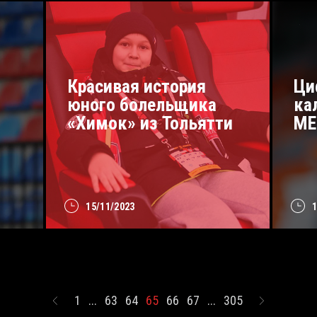
Красивая история
Ци
юного болельщика
ка
«Химок» из Тольятти
МЕ
15/11/2023
1
...
63
64
65
66
67
...
305