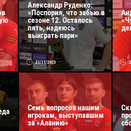
Александр Руденко:
ов
«Поспорил, что забью в
Ан
ную
сезоне 12. Осталось
«Ч
пять, надеюсь
де
выиграть пари»
21/11/2023
Cемь вопросов нашим
Ск
еда
игрокам, выступавшим
пр
за «Аланию»
сб