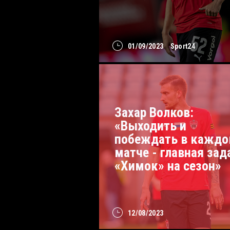
01/09/2023
Sport24
Захар Волков:
«Выходить и
побеждать в кажд
матче - главная зад
«Химок» на сезон»
12/08/2023