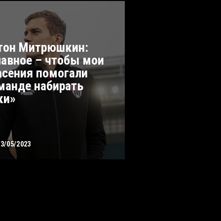
тон Митрюшкин:
лавное – чтобы мои
асения помогали
манде набирать
ки»
13/05/2023