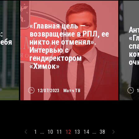
«Главная цель —
Ан
:
возвращение в РПЛ, ее
«Г
себя
никто не отменял».
сп
Интервью с
ко
гендиректором
оч
«Химок»
12/07/2023
Матч ТВ
1
...
10
11
12
13
14
...
38