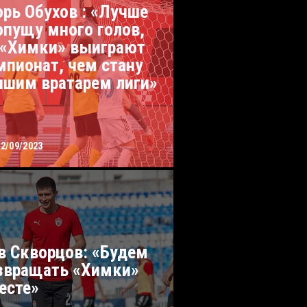
орь Обухов : «Лучше
опущу много голов,
 «Химки» выиграют
мпионат, чем стану
чшим вратарем лиги»
02/09/2023
в Скворцов: «Будем
звращать «Химки»
есте»