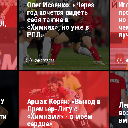
Олег Исаенко: «Через
Иг
год хочется видеть
пр
себя также в
но
Л,
«Химках», но уже в
че
РПЛ»
лу
24/09/2023
«У
Аршак Корян: «Выход в
Ле
Премьер-Лигу с
во
ти
«Химками» - в моём
вм
сердце»