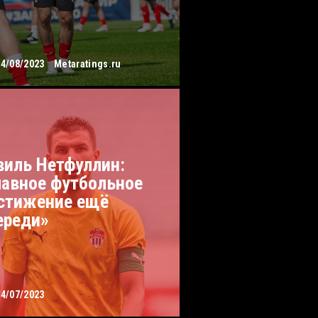
14/08/2023
Metaratings.ru
виль Нетфуллин:
лавное футбольное
стижение ещё
ереди»
24/07/2023