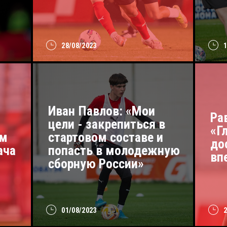
28/08/2023
Иван Павлов: «Мои
Ра
цели - закрепиться в
«Г
ом
стартовом составе и
до
ача
попасть в молодежную
вп
сборную России»
01/08/2023