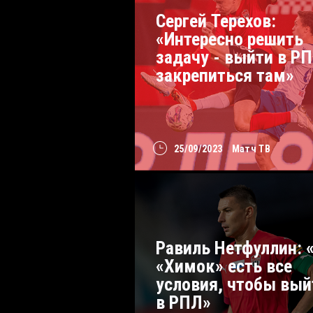
Сергей Терехов:
«Интересно решить
задачу - выйти в РП
закрепиться там»
25/09/2023
Матч ТВ
Равиль Нетфуллин: 
«Химок» есть все
условия, чтобы вый
в РПЛ»